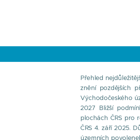
Přehled nejdůležitěj
znění pozdějších p
Východočeského úze
2027 Bližší podmí
plochách ČRS pro r
ČRS 4. září 2025. D
územních povolenek 