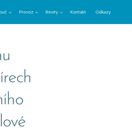
ouč
Provoz
Revíry
Kontakt
Odkazy
nu
írech
ího
lové