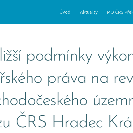
Úvod
Aktuality
MO ČRS Přel
ližší podmínky výko
řského práva na rev
chodočeského územn
zu ČRS Hradec Krá