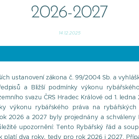
2026-2027
14.12.2025
ších ustanovení zákona č. 99/2004 Sb. a vyhláš
ředpisů a Bližší podmínky výkonu rybářskéh
mního svazu ČRS Hradec Králové od 1. ledna 2
nky výkonu rybářského práva na rybářských 
ok 2026 a 2027 byly projednány a schváleny
ůležité upozornění: Tento Rybářský řád a soupis
platí dva roky, tedy pro rok 2026 i 2027. Př