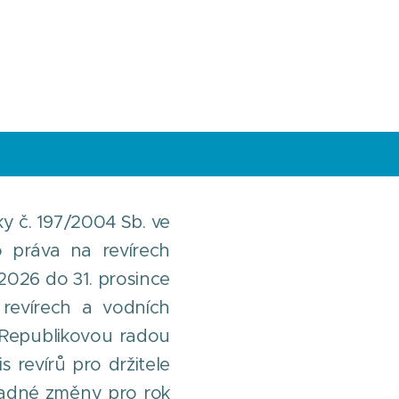
ky č. 197/2004 Sb. ve
o práva na revírech
026 do 31. prosince
revírech a vodních
 Republikovou radou
 revírů pro držitele
ípadné změny pro rok