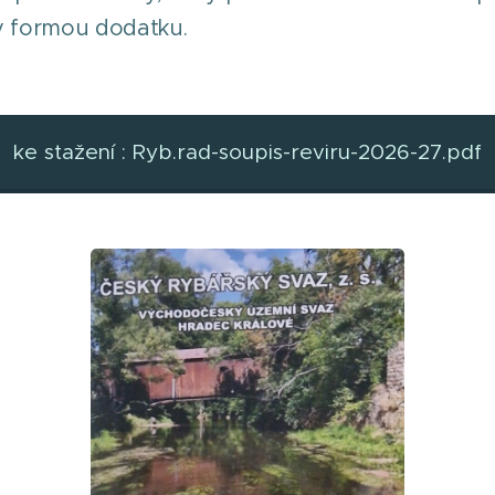
 formou dodatku.
ke stažení : Ryb.rad-soupis-reviru-2026-27.pdf