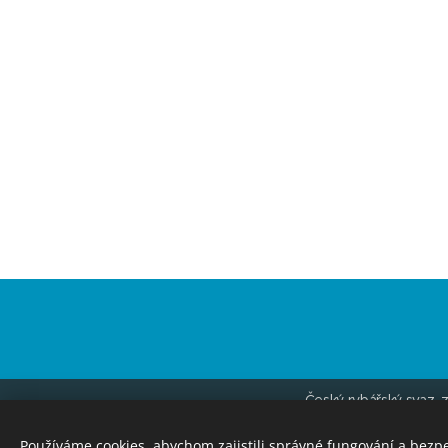
Český rybářský svaz, z
ID 
Používáme cookies, abychom zajistili správné fungování a bezp