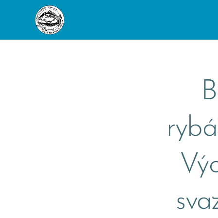
B
rybá
Vý
sva