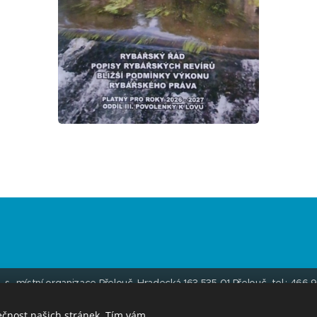
. s., místní organizace Přelouč, Hradecká 163 535 01 Přelouč tel.: 46
datové schránky: ehs94ua E-mail:
rybari.prelouc@seznam.cz
© mp 2
Vytvořeno službou
Webnode
Cookies
ečnost našich stránek. Tím vám