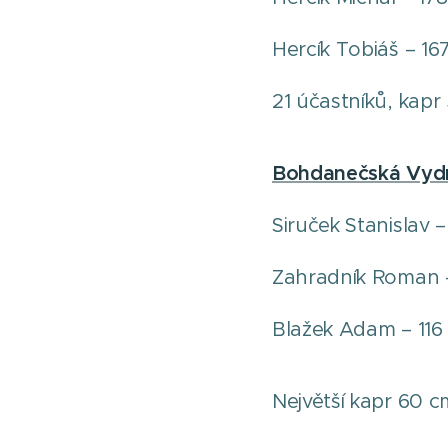
Hercík Tobiáš – 16
21 účastníků, kap
Bohdanečská Vydr
Siruček Stanislav –
Zahradník Roman 
Blažek Adam – 116
Největší kapr 60 