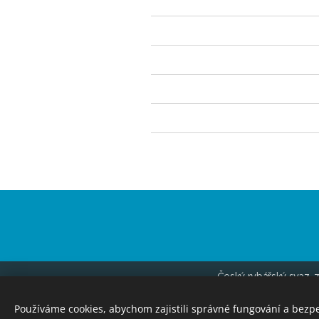
Český rybářský svaz, z
ID 
Používáme cookies, abychom zajistili správné fungování a bezp