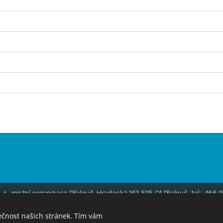
. s., místní organizace Přelouč, Hradecká 163 535 01 Přelouč tel.: 46
datové schránky: ehs94ua E-mail:
rybari.prelouc@seznam.cz
© mp 2
Vytvořeno službou
Webnode
Cookies
ečnost našich stránek. Tím vám