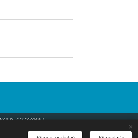
6 953 393 IČO: 13585967
023
Přijmout nezbytné
Přijmout vše