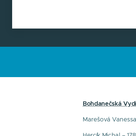
Bohdanečská Vydř
Marešová Vanessa
Hercík Michal – 178