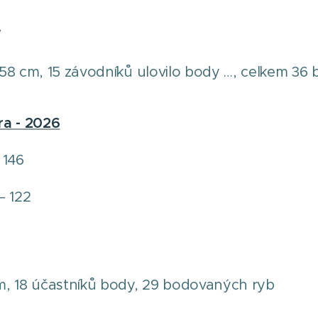
7
r 58 cm, 15 závodníků ulovilo body …, celkem 3
a - 2026
 146
– 122
cm, 18 účastníků body, 29 bodovaných ryb