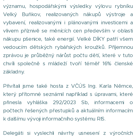
významu, hospodářskými výsledky výlovu rybníku
Velký Buňkov, realizovaných nákupů výstroje a
vybavení, realizovanými i plánovanými investicemi a
vlivem příznivě se měnících cen především v oblasti
nákupu pšenice, také energií. Velké DÍKY patří všem
vedoucím dětských rybářských kroužků. Příjemnou
zprávou je průběžný nárůst počtu dětí, které v tuto
chvíli společně s mládeží tvoří téměř 16% členské
základny.
Přivítali jsme také hosta z VČÚS Ing. Karla Němce,
který přítomné seznámil například s úpravami, které
přinesla vyhláška 292/2023 Sb, informacemi o
počtech řešených přestupků a aktuálním informacím
k dalšímu vývoji informačního systému RIS.
Delegáti si vyslechli návrhy usnesení z výročních