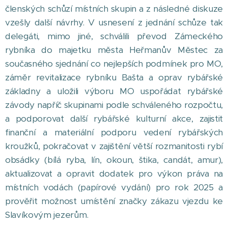
členských schůzí místních skupin a z následné diskuze
vzešly další návrhy. V usnesení z jednání schůze tak
delegáti, mimo jiné, schválili převod Zámeckého
rybníka do majetku města Heřmanův Městec za
současného sjednání co nejlepších podmínek pro MO,
záměr revitalizace rybníku Bašta a oprav rybářské
základny a uložili výboru MO uspořádat rybářské
závody napříč skupinami podle schváleného rozpočtu,
a podporovat další rybářské kulturní akce, zajistit
finanční a materiální podporu vedení rybářských
kroužků, pokračovat v zajištění větší rozmanitosti rybí
obsádky (bílá ryba, lín, okoun, štika, candát, amur),
aktualizovat a opravit dodatek pro výkon práva na
místních vodách (papírové vydání) pro rok 2025 a
prověřit možnost umístění značky zákazu vjezdu ke
Slavíkovým jezerům.