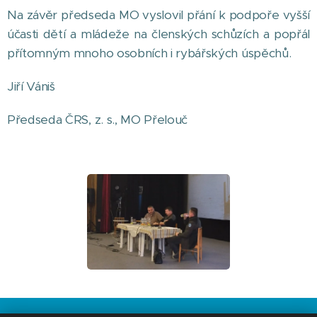
Na závěr předseda MO vyslovil přání k podpoře vyšší
účasti dětí a mládeže na členských schůzích a popřál
přítomným mnoho osobních i rybářských úspěchů.
Jiří Vániš
Předseda ČRS, z. s., MO Přelouč