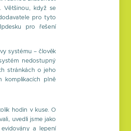
. Většinou, když se
dodavatele pro tyto
lpdesku pro řešení
zvy systému – člověk
l systém nedostupný
ch stránkách o jeho
h komplikacích plně
lik hodin v kuse. O
li, uvedli jsme jako
evidovány a lepení