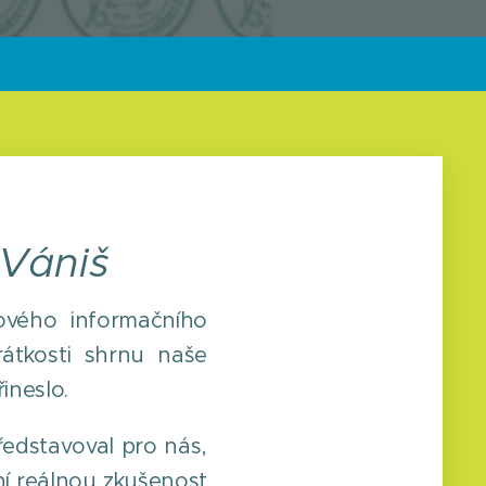
 Vániš
ového informačního
átkosti shrnu naše
ineslo.
ředstavoval pro nás,
ní reálnou zkušenost