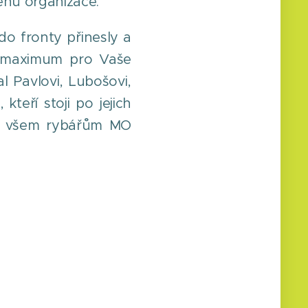
enů organizace.
do fronty přinesly a
lá maximum pro Vaše
 Pavlovi, Lubošovi,
kteří stoji po jejich
nám všem rybářům MO