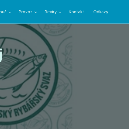
ouč
Provoz
Revíry
Kontakt
Odkazy
j