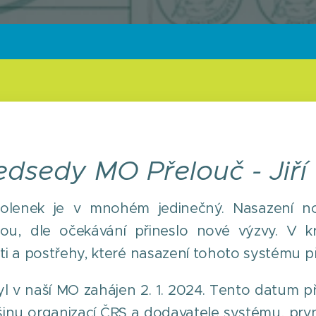
dsedy MO Přelouč - Jiří
volenek je v mnohém jedinečný. Nasazení n
ou, dle očekávání přineslo nové výzvy. V kr
i a postřehy, které nasazení tohoto systému př
l v naší MO zahájen 2. 1. 2024. Tento datum p
ětšinu organizací ČRS a dodavatele systému, prv