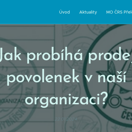
Úvod
Aktuality
MO ČRS Přel
Jak probíhá prode
povolenek v naší
organizaci?
22.01.2024