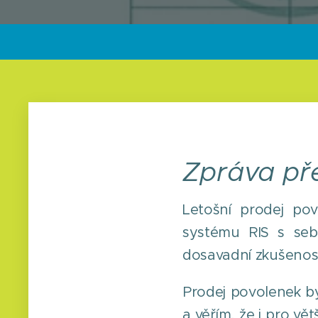
Zpráva pře
Letošní prodej po
systému RIS s seb
dosavadní zkušenost
Prodej povolenek by
a věřím, že i pro v