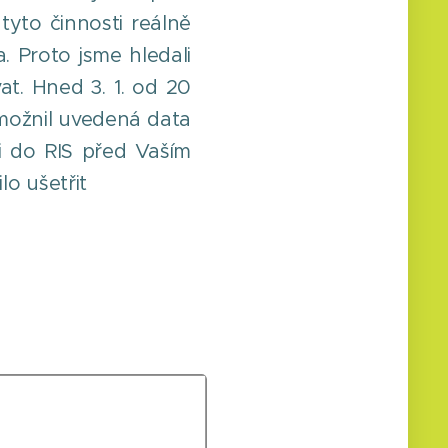
tyto činnosti reálně
. Proto jsme hledali
vat. Hned 3. 1. od 20
umožnil uvedená data
i do RIS před Vaším
o ušetřit