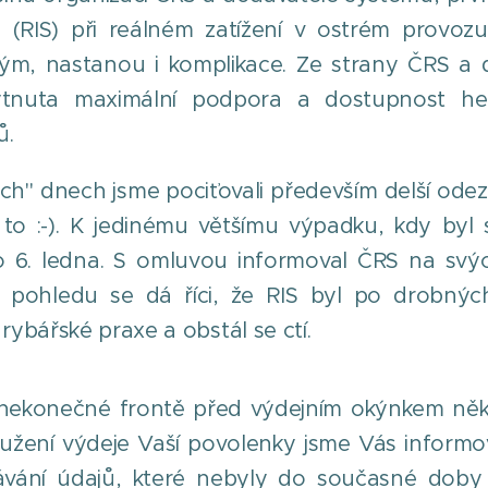
(RIS) při reálném zatížení v ostrém provozu
ým, nastanou i komplikace. Ze strany ČRS a 
ytnuta maximální podpora a dostupnost he
ů.
ch" dnech jsme pociťovali především delší ode
e to :-). K jedinému většímu výpadku, kdy by
lo 6. ledna. S omluvou informoval ČRS na svý
o pohledu se dá říci, že RIS byl po drobnýc
ybářské praxe a obstál se ctí.
v nekonečné frontě před výdejním okýnkem něko
ení výdeje Vaší povolenky jsme Vás informova
ávání údajů, které nebyly do současné doby 