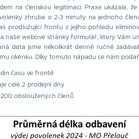
dem na členskou legitimaci. Praxe ukázala, že 
ovolenky zhruba o 2-3 minuty na jednoho člena
s prodlužující frontu z jejího pohledu elimino
 na naše webové stránky formulář, který Vám 
kaná data jsme několikrát denně ručně zadával
ímu okénku. Díky tomuto nápadu se nám podařil
odin času ve frontě
je celé 2 prodejní dny
ž 200 obsloužených členů