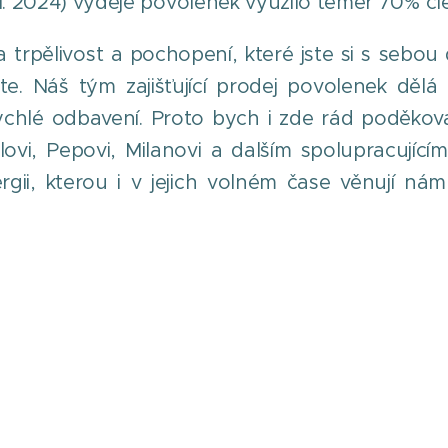
 1. 2024) výdeje povolenek využilo téměř 70% čl
 trpělivost a pochopení, které jste si s sebou 
ete. Náš tým zajišťující prodej povolenek dě
chlé odbavení. Proto bych i zde rád poděkoval
ovi, Pepovi, Milanovi a dalším spolupracujícím, 
rgii, kterou i v jejich volném čase věnují 