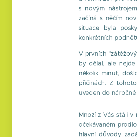
s novým nástrojem 
začíná s něčím nov
situace byla posk
konkrétních podnět
V prvních "zátěžový
by dělal, ale nejd
několik minut, doš
příčinách. Z tohot
uveden do náročné r
Mnozí z Vás stáli 
očekávaném prodlouž
hlavní důvody zad