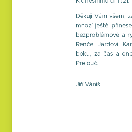
K dnešnímu dni (21.
Děkuji Vám všem, za
mnozí ještě přines
bezproblémové a ry
Renče, Jardovi, Karl
boku, za čas a ene
Přelouč.
Jiří Vániš