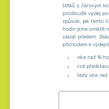
štítků s čárovým kó
prodloužili výdej p
způsob, jak tento ča
hodin jsme umístili
zaslat předem. Zís
příchodem k výdejn
více než 16 h
což představu
tedy více ne