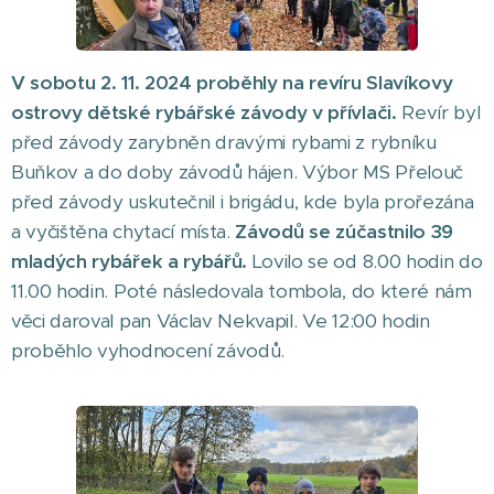
V sobotu 2. 11. 2024 proběhly na revíru Slavíkovy
ostrovy dětské rybářské závody v přívlači.
Revír byl
před závody zarybněn dravými rybami z rybníku
Buňkov a do doby závodů hájen. Výbor MS Přelouč
před závody uskutečnil i brigádu, kde byla prořezána
a vyčištěna chytací místa.
Závodů se zúčastnilo 39
mladých rybářek a rybářů.
Lovilo se od 8.00 hodin do
11.00 hodin. Poté následovala tombola, do které nám
věci daroval pan Václav Nekvapil. Ve 12:00 hodin
proběhlo vyhodnocení závodů.