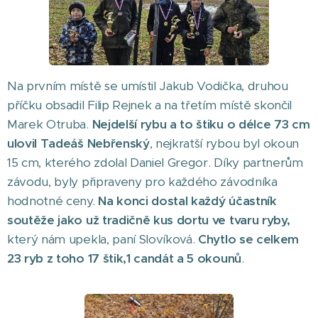
Na prvním místě se umístil Jakub Vodička, druhou
příčku obsadil Filip Rejnek a na třetím místě skončil
Marek Otruba.
Nejdelší rybu a to štiku o délce 73 cm
ulovil Tadeáš Nebřenský
, nejkratší rybou byl okoun
15 cm, kterého zdolal Daniel Gregor. Díky partnerům
závodu, byly připraveny pro každého závodníka
hodnotné ceny.
Na konci dostal každý účastník
soutěže jako už tradičně kus dortu ve tvaru ryby,
který nám upekla, paní Slovíková.
Chytlo se celkem
23 ryb z toho 17 štik,1 candát a 5 okounů
.