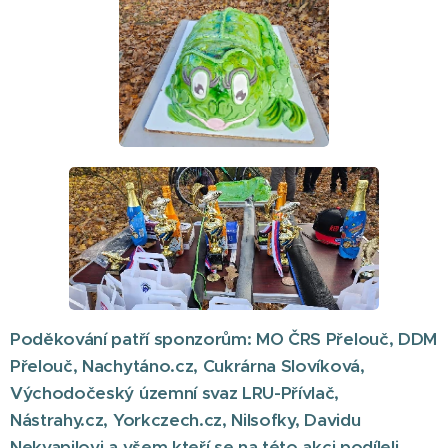
Poděkování patří sponzorům: MO ČRS Přelouč, DDM
Přelouč, Nachytáno.cz, Cukrárna Slovíková,
Východočeský územní svaz LRU-Přívlač,
Nástrahy.cz, Yorkczech.cz, Nilsofky, Davidu
Nekvapilovi a všem kteří se na této akci podíleli.