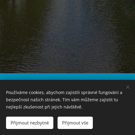
Používáme cookies, abychom zajistili správné fungování a
Český rybářský svaz, z. s., místní organizace Přelouč, Hradecká 163
535 01 Přelouč tel.: 466 953 393 IČO: 13585967
bezpečnost našich stránek. Tím vám můžeme zajistit tu
ID datové schránky: ehs94ua E-mail:
rybari.prelouc@seznam.cz
nejlepší zkušenost při jejich návštěvě.
© mp 2023
Vytvořeno službou
Webnode
Cookies
Přijmout nezbytné
Přijmout vše